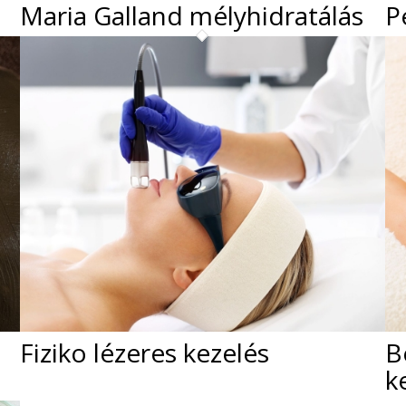
Maria Galland mélyhidratálás
P
Fiziko lézeres kezelés
B
k