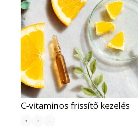
C-vitaminos frissítő kezelés
1
2
3