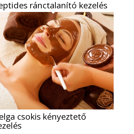
eptides ránctalanító kezelés
elga csokis kényeztető
ezelés