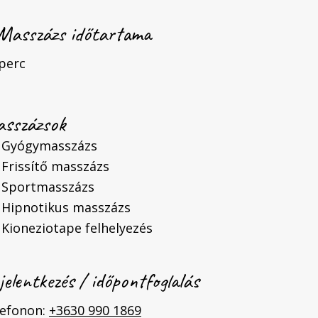
Masszázs időtartama
perc
sszázsok
Gyógymasszázs
Frissítő masszázs
Sportmasszázs
Hipnotikus masszázs
Kioneziotape felhelyezés
jelentkezés / időpontfoglalás
lefonon:
+3630 990 1869