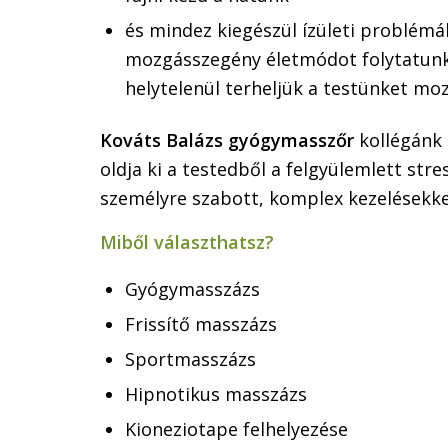
és mindez kiegészül ízületi problémák
mozgásszegény életmódot folytatunk
helytelenül terheljük a testünket moz
Kováts Balázs gyógymasszőr
kollégánk
oldja ki a testedből a felgyülemlett stre
személyre szabott, komplex kezelésekke
Miből választhatsz?
Gyógymasszázs
Frissítő masszázs
Sportmasszázs
Hipnotikus masszázs
Kioneziotape felhelyezése