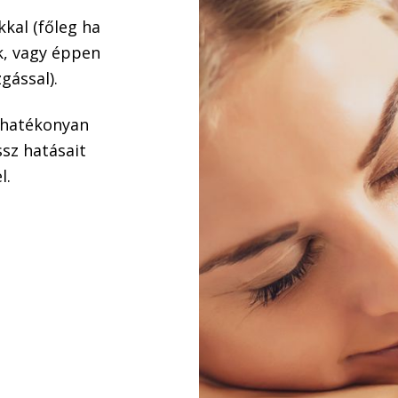
kal (főleg ha
, vagy éppen
gással).
 hatékonyan
ssz hatásait
l.