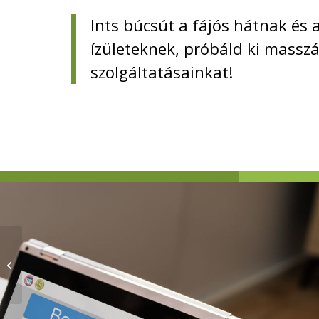
Ints búcsút a fájós hátnak és 
ízületeknek, próbáld ki massz
szolgáltatásainkat!
Has RF + Fenék
tekercselés