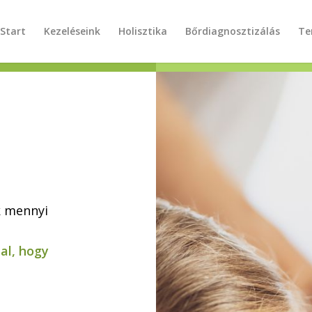
Start
Kezeléseink
Holisztika
Bőrdiagnosztizálás
Te
k mennyi
zal, hogy