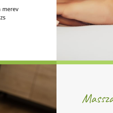
a merev
ázs
Masszá