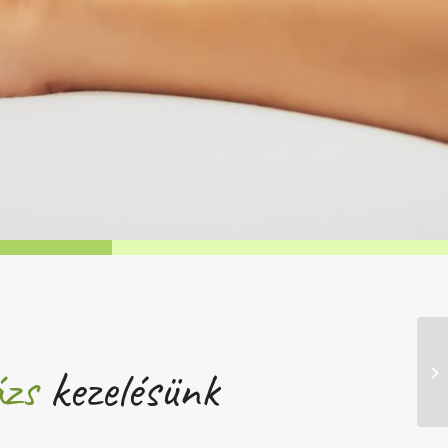
zs
kezelésünk