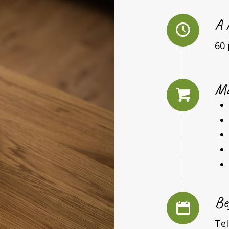
A 
60 
Ma
Be
Te