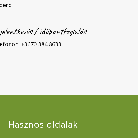
perc
jelentkezés / időpontfoglalás
lefonon:
+3670 384 8633
Hasznos oldalak