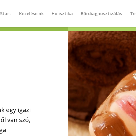
Start
Kezeléseink
Holisztika
Bőrdiagnosztizálás
Te
k egy igazi
ől van szó,
lga