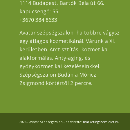
1114 Budapest, Bartók Béla út 66.
kapucsengő: 55.
+3670 384 8633
Avatar szépségszalon, ha többre vágysz
egy átlagos kozmetikánál. Várunk a XI.
kerületben. Arctisztítás, kozmetika,
alakformálás, Anty-aging, és
gyógykozmetikai kezeléseinkkel.
Szépségszalon Budán a Móricz
Zsigmond körtértől 2 percre.
2026 - Avatar Szépségszalon - Készítette:
marketingszemlelet.hu