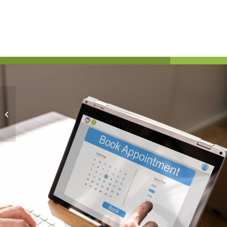
C-vitaminos frissítő
kezelés