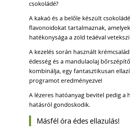
csokoládé?
A kakaó és a belőle készült csokolád
flavonoidokat tartalmaznak, amelyek
hatékonysága a zöld teáéval vetekszi
A kezelés során használt krémcsalád
édesség és a mandulaolaj bőrszépítő
kombinálja, egy fantasztikusan ellaz
programot eredményezve!
A lézeres hatóanyag bevitel pedig a
hatásról gondoskodik.
Másfél óra édes ellazulás!