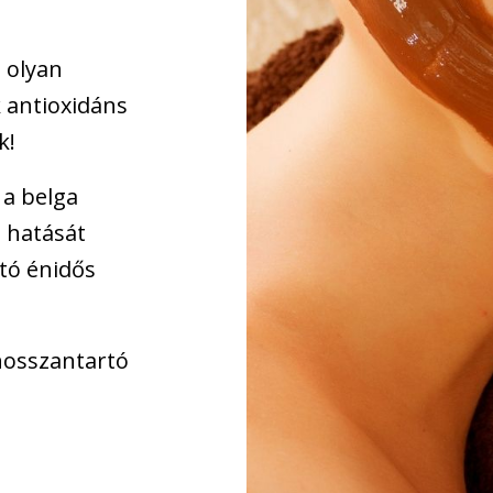
é olyan
 antioxidáns
k!
 a belga
 hatását
ító énidős
 hosszantartó