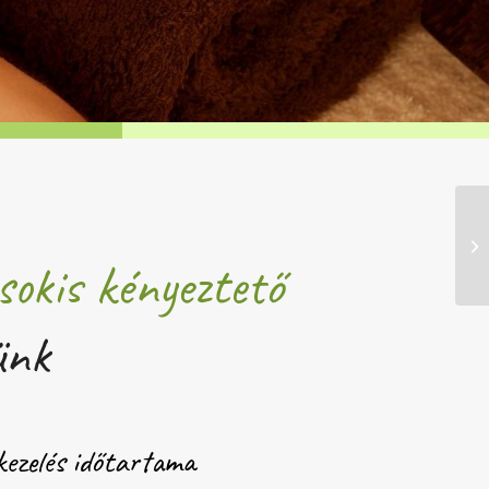
sokis kényeztető
ünk
kezelés időtartama