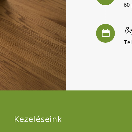
60 
Be
Te
Kezeléseink