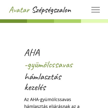
AHA
-gyümölcssavas
hámlasztás
kezelés
Az AHA-gyümölcssavas
hámlasztás eljárásnak az a