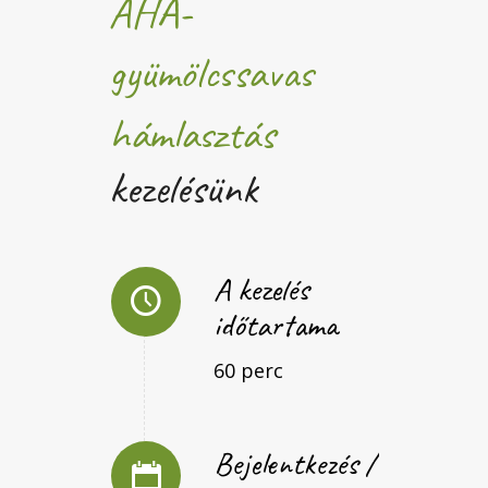
AHA-
gyümölcssavas
hámlasztás
kezelésünk
A kezelés
időtartama
60 perc
Bejelentkezés /