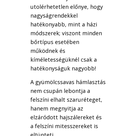
utolérhetetlen előnye, hogy
nagyságrendekkel
hatékonyabb, mint a házi
módszerek; viszont minden
bőrtípus esetében
működnek és
kíméletességüknél csak a
hatékonyságuk nagyobb!
A gyümölcssavas hámlasztás
nem csupán lebontja a
felszíni elhalt szaruréteget,
hanem megnyitja az
elzáródott hajszálereket és
a felszíni mitesszereket is
eltünteti.