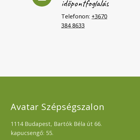
időpontfoglalás
Telefonon:
+3670
384 8633
Avatar Szépségszalon
1114 Budapest, Bartók Béla út 66.
kapucsengő: 55.