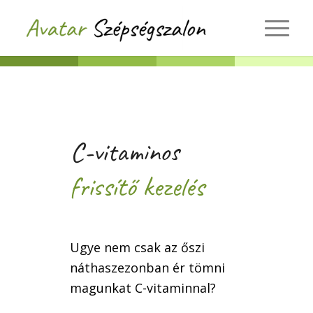
C-vitaminos
frissítő kezelés
Ugye nem csak az őszi
náthaszezonban ér tömni
magunkat C-vitaminnal?