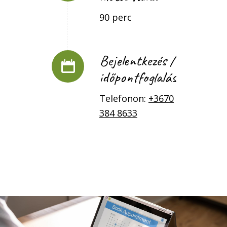
90 perc
Bejelentkezés /
időpontfoglalás
Telefonon:
+3670
384 8633