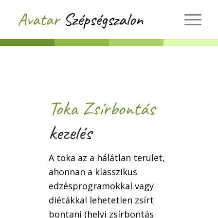
Toka Zsírbontás
kezelés
A toka az a hálátlan terület,
ahonnan a klasszikus
edzésprogramokkal vagy
diétákkal lehetetlen zsírt
bontani (helyi zsírbontás