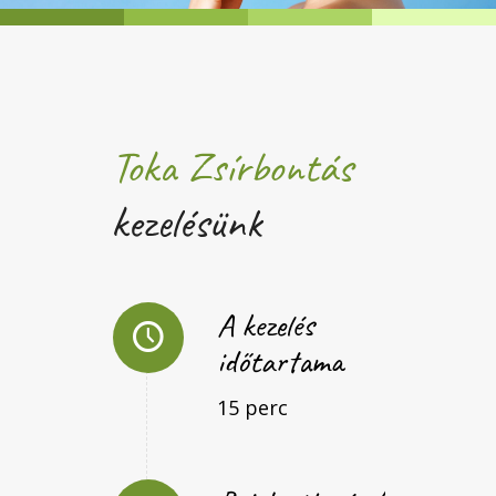
Toka Zsírbontás
kezelésünk
A kezelés
időtartama
15 perc