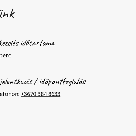
ünk
kezelés időtartama
perc
jelentkezés / időpontfoglalás
lefonon:
+3670 384 8633