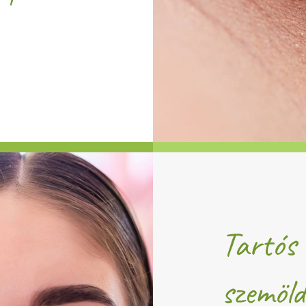
Tartós 
szemöld