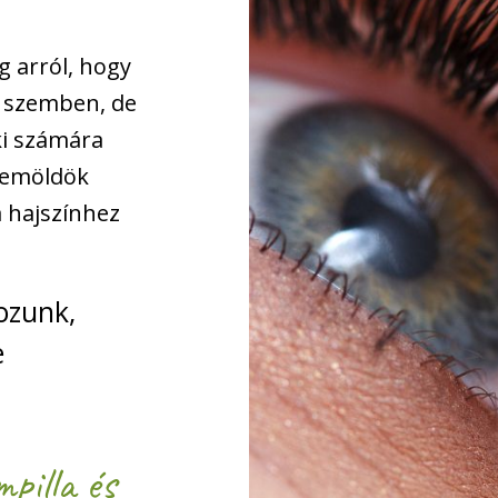
 arról, hogy
l szemben, de
ki számára
szemöldök
a hajszínhez
ozunk,
e
pilla és