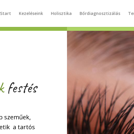
Start
Kezeléseink
Holisztika
Bőrdiagnosztizálás
Te
k
festés
bb szeműek,
etik a tartós