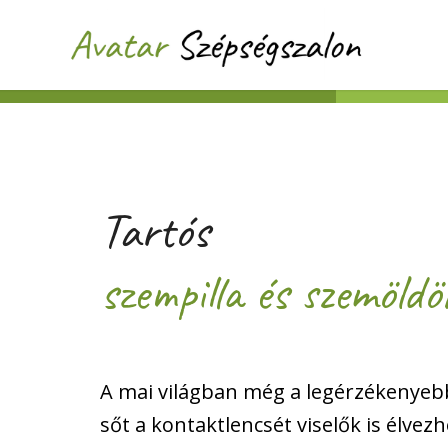
Tartós
szempilla és szemöldö
A mai világban még a legérzékenye
sőt a kontaktlencsét viselők is élvezh