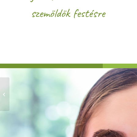
szemöldök festésre
Microdermabrázió