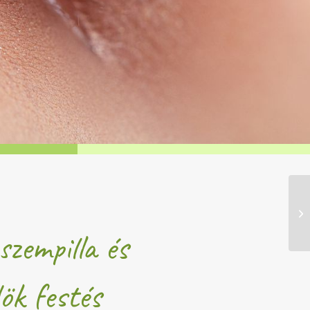
szempilla és
ök festés