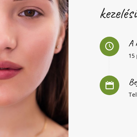
kezelés
A 
15 
Be
Te