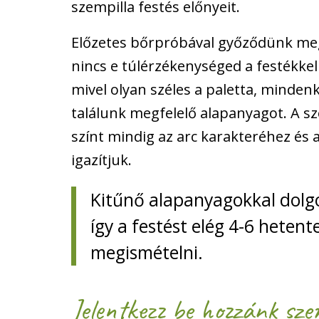
szempilla festés előnyeit.
Előzetes bőrpróbával győződünk meg
nincs e túlérzékenységed a festékke
mivel olyan széles a paletta, minden
találunk megfelelő alapanyagot. A 
színt mindig az arc karakteréhez és 
igazítjuk.
Kitűnő alapanyagokkal dolg
így a festést elég 4-6 hetent
megismételni.
Jelentkezz be hozzánk szem